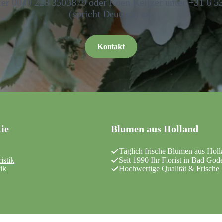
er 0049 228 3505879 oder Koen Keijzer unter +31 6 5
(spricht Deutsch) an.
Kontakt
ie
Blumen aus Holland
Täglich frische Blumen aus Holl
istik
Seit 1990 Ihr Florist in Bad God
tik
Hochwertige Qualität & Frische