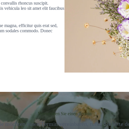
 convallis rhoncus suscipit.
s vehicula leo sit amet elit faucibus
e magna, efficitur quis erat sed,
ntum sodales commodo. Donec
Vereinbaren Sie einen Termin
ie möchten einen Termin vereinbaren, rufen Sie bitte d