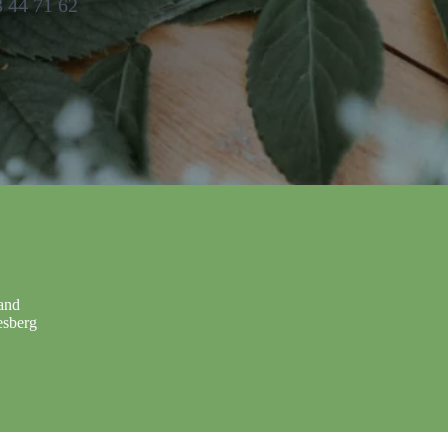
3 44 71 62
and
esberg